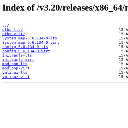
Index of /v3.20/releases/x86_64/
../
dtbs-lts/
dtbs-virt/
System.map-6.6.134-0-lts
System.map-6.6.134-0-virt
config-6.6.134-0-lts
config-6.6.134-0-virt
initramfs-lts
initramfs-virt
modloop-lts
modloop-virt
vmlinuz-lts
vmlinuz-virt