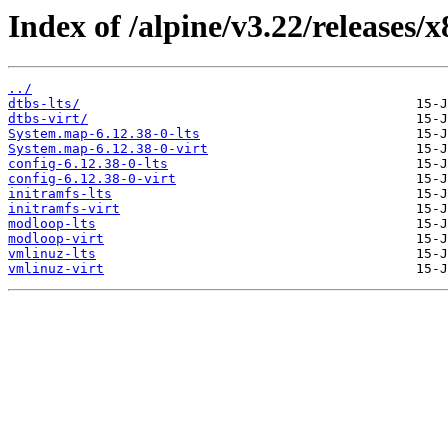
Index of /alpine/v3.22/releases/
../
dtbs-lts/
dtbs-virt/
System.map-6.12.38-0-lts
System.map-6.12.38-0-virt
config-6.12.38-0-lts
config-6.12.38-0-virt
initramfs-lts
initramfs-virt
modloop-lts
modloop-virt
vmlinuz-lts
vmlinuz-virt